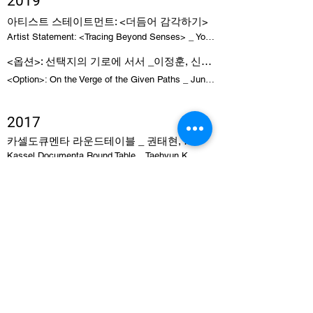
2019
아티스트 스테이트먼트: <더듬어 감각하기>
Artist Statement: <Tracing Beyond Senses> _ Yookyung Lee
<옵션>: 선택지의 기로에 서서 _이정훈, 신유정, 해미, 윤형신, 이유경
<Option>: On the Verge of the Given Paths _ Junghoon Lee, mi, Hyungshin Yoon, Yookyung Lee
2017
카셀도큐멘타 라운드테이블 _ 권태현, 김진주, 박시내, 이유경
Kassel Documenta Round Table _ Taehyun Kwon, Jinju Kim, Sinae Park, Yookyung Lee, published on webzine "Critic-al"
'예술 만세'를 외치는 비엔날레와 짧지 않은 감상 두가지
The Biennial Shouting "Long Live The Arts!" and Two Wordy Appreciations _ Yookyung Lee, published on webzine "Critic-al"
Yookyung Lee Portfolio