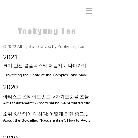
Yookyung Lee
©2022 All rights reserved by Yookyung Lee
2021
크기 반전 콤플렉스와 더듬기로 나아가기: <Something Traceable: 더듬어 볼 수 있을 법한 것들> 을 위한 서문, 황재민
Inverting the Scale of the Complex, and Moving Forward by Tracing - Forward for the "Something Traceable: 더듬어 볼 수 있을 법한 것들" _ Jaemin Hwang
2020
아티스트 스테이트먼트: <자기모순을 조율하기>
Artist Statement: <Coordinating Self-Contradiction> _ Yookyung Lee
소위 K-방역에 대하여: 어떻게 하면 종교와 민족주의에 대한 맹신을 피할 수 있을까?
About the So-called "K-quarantine": How to Avoid Blind Faith in a Religion and Nationalism _ Yookyung Lee, translated by Anna Sasaki, uploaded in zine "Vacancy".