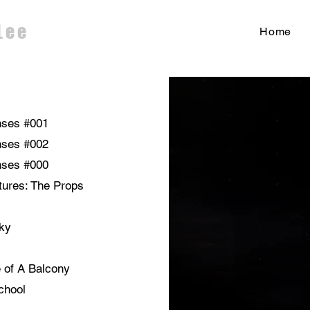
Lee
Home
nses #001
nses #002
nses #000
tures: The Props
zky
e of A Balcony
chool