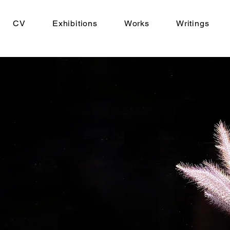
CV
Exhibitions
Works
Writings