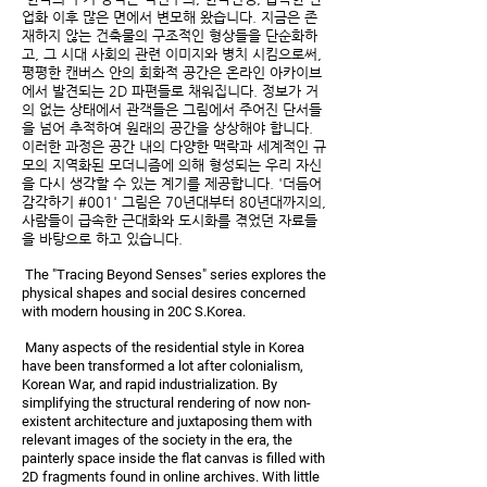
업화 이후 많은 면에서 변모해 왔습니다. 지금은 존
재하지 않는 건축물의 구조적인 형상들을 단순화하
고, 그 시대 사회의 관련 이미지와 병치 시킴으로써,
평평한 캔버스 안의 회화적 공간은 온라인 아카이브
에서 발견되는 2D 파편들로 채워집니다. 정보가 거
의 없는 상태에서 관객들은 그림에서 주어진 단서들
을 넘어 추적하여 원래의 공간을 상상해야 합니다.
이러한 과정은 공간 내의 다양한 맥락과 세계적인 규
모의 지역화된 모더니즘에 의해 형성되는 우리 자신
을 다시 생각할 수 있는 계기를 제공합니다. '더듬어
감각하기 #001' 그림은 70년대부터 80년대까지의,
사람들이 급속한 근대화와 도시화를 겪었던 자료들
을 바탕으로 하고 있습니다.
The "Tracing Beyond Senses" series explores the
physical shapes and social desires concerned
with modern housing in 20C S.Korea.
Many aspects of the residential style in Korea
have been transformed a lot after colonialism,
Korean War, and rapid industrialization. By
simplifying the structural rendering of now non-
existent architecture and juxtaposing them with
relevant images of the society in the era, the
painterly space inside the flat canvas is filled with
2D fragments found in online archives. With little